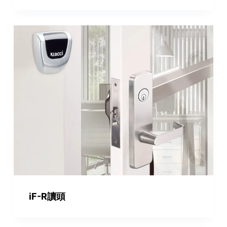
iF-R讀頭