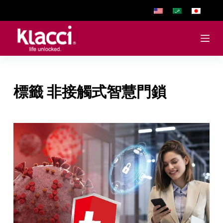
跳
至
主
要
內
容
標籤
非接觸式智慧門鎖