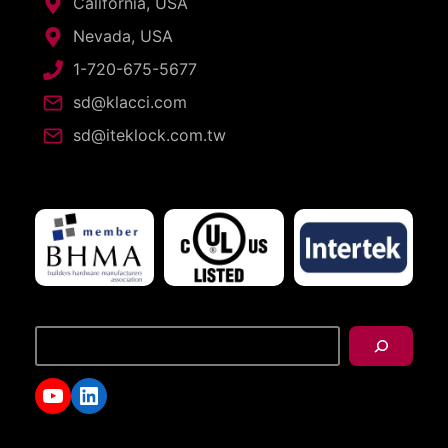
California, USA
Nevada, USA
1-720-675-5677
sd@klacci.com
sd@iteklock.com.tw
搜
尋
YouTube
LinkedIn