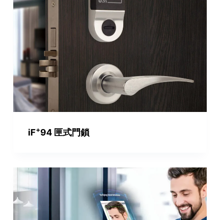
+
iF
94 匣式門鎖