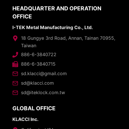
HEADQUARTER AND OPERATION
OFFICE
I-TEK Metal Manufacturing Co., Ltd.
18 Gungye 3rd Road, Annan, Tainan 70955,
Taiwan
886-6-3840722
886-6-3840715
sd.klacci@gmail.com
sd@klacci.com
sd@iteklock.com.tw
GLOBAL OFFICE
KLACCI Inc.