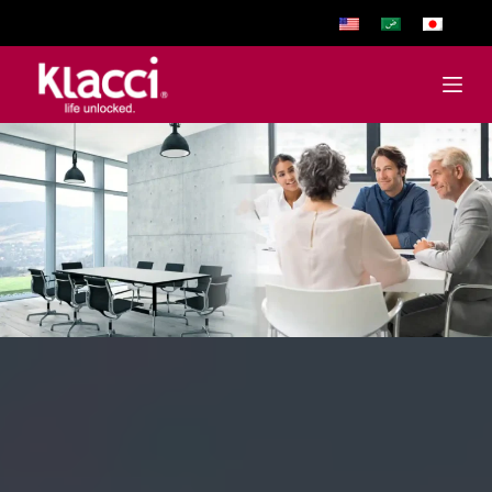
跳
至
主
要
內
容