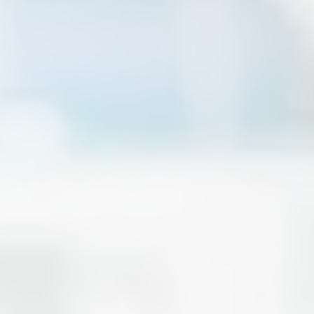
612
613
625