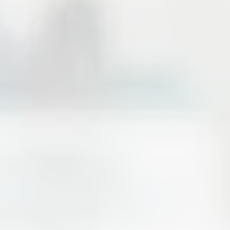
10
10B
26