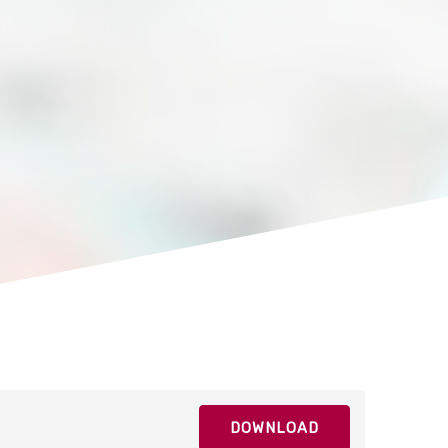
26D
32D
DOWNLOAD