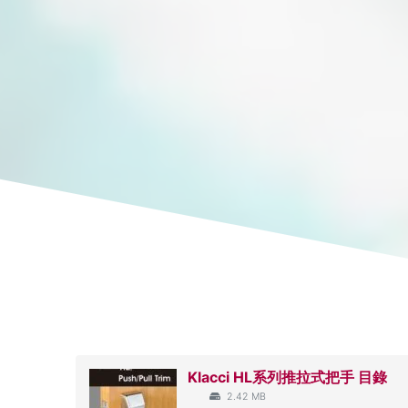
霧鉻
砂面不鏽
Klacci HL系列推拉式把手 目錄
2.42 MB