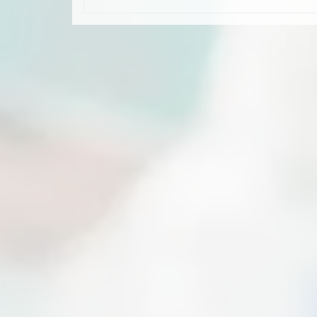
有多種表面顏色選擇可搭配您的門扇和五金
認證
顏色
門距
適用門厚
亮面黃銅
擋板
D27
B27
ANSI Strike
T-Strike
4-7/8″ × 1-1/4″
2-3/4″ × 1-1/8″
Paddles Down
Paddl
轉動器
唇長 1-3/16″
唇長 1-1/8″
砂面黃銅
Latch Face
開門方向
亮面丹銅