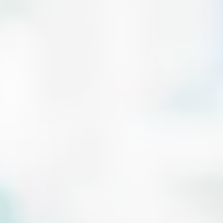
砂面丹銅
黑
亮鉻