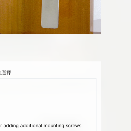
色選擇
r adding additional mounting screws.