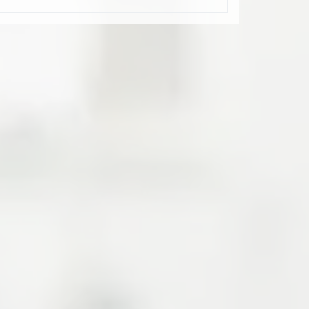
防火測試。
US
3
3
9