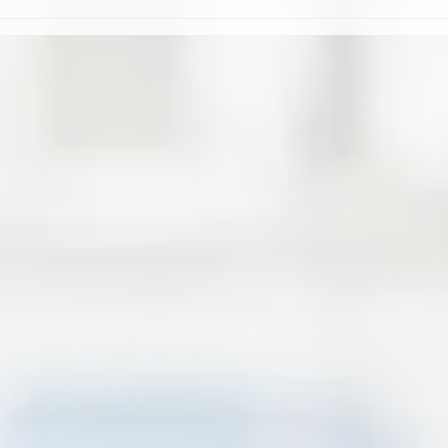
配件。
ANSI/BHMA A156.2 Grade 2 operational and security. 通過UL 三小時
2-3/8″ (60 mm), 2-3/4″ (70 mm), 5″ (127 mm)。
ANSI/BHMA
1-3/8″ (35 mm)~2″ (50.8 mm)。
605
Standard Strike (#B27 1.5 mm).
CR27
ANSI Strike available (#D27).
Full Lip 1/4″ Radius
Corner Strike
es Up
Paddles Up/Down
Horizontal
外側把手強力扭轉時會自行斷裂，以防止鎖匣解鎖或損壞。
2-1/4″ × 1-3/4″
(either Push/Pull)
(either Push/Pull)
606
Lip length 1-3/16″
Faceplates width 1″ or 1-1/8″.
無方向性。
611