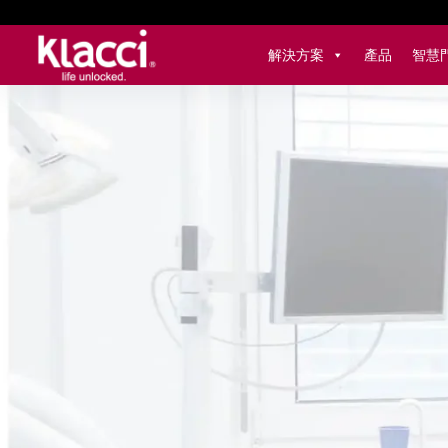
跳
至
解決方案
產品
智慧
主
要
內
容