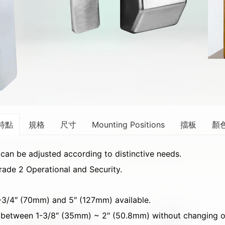
特點
規格
尺寸
Mounting Positions
擋板
顏
 can be adjusted according to distinctive needs.
de 2 Operational and Security.
-3/4″ (70mm) and 5″ (127mm) available.
s between 1-3/8″ (35mm) ~ 2″ (50.8mm) without changing o