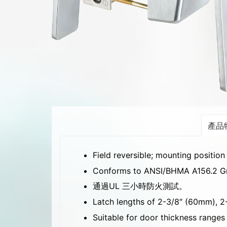
產品
Field reversible; mounting position
Conforms to ANSI/BHMA A156.2 Gra
通過UL 三小時防火測試。
Latch lengths of 2-3/8″ (60mm), 2
Suitable for door thickness range