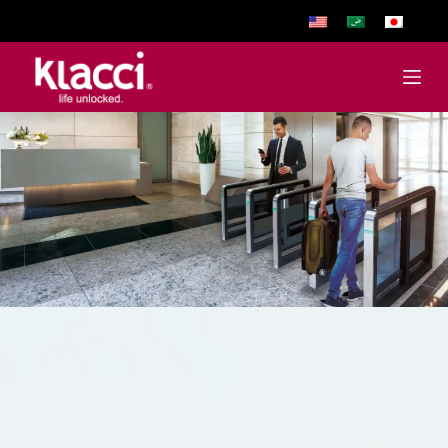
跳
至
主
要
內
容