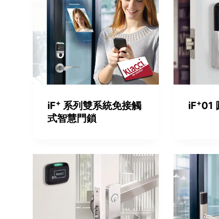
+
+
iF
01
iF
系列雙系統免接觸
式智慧門鎖