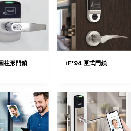
+
 圓柱形門鎖
iF
94 匣式門鎖