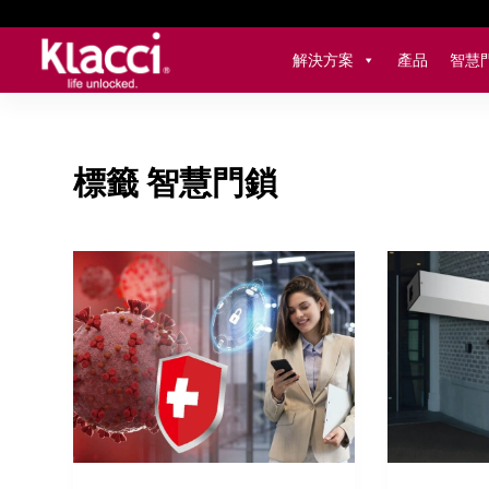
跳
至
解決方案
產品
智慧
主
要
內
容
標籤
智慧門鎖