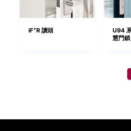
+
iF
R 讀頭
U94
慧門鎖