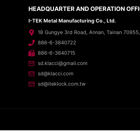
HEADQUARTER AND OPERATION OFF
I-TEK Metal Manufacturing Co., Ltd.
18 Gungye 3rd Road, Annan, Tainan 70955
886-6-3840722
886-6-3840715
sd.klacci@gmail.com
sd@klacci.com
sd@iteklock.com.tw
C