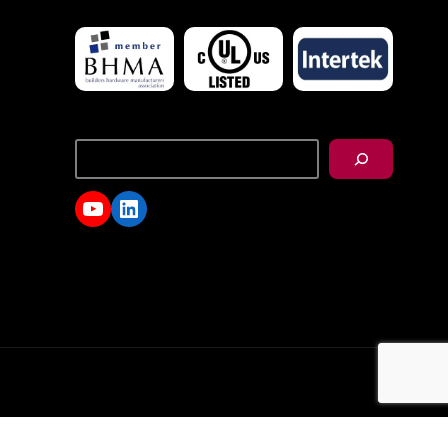
搜
尋
YouTube
LinkedIn
d.