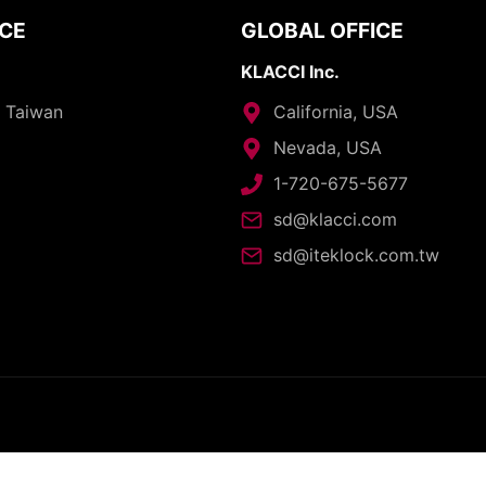
ICE
GLOBAL OFFICE
KLACCI Inc.
, Taiwan
California, USA
Nevada, USA
1-720-675-5677
sd@klacci.com
sd@iteklock.com.tw
opyright © 2026 - I-TEK Metal Manufacturing. All rights reserve
English
العربية
日本語
繁體中文