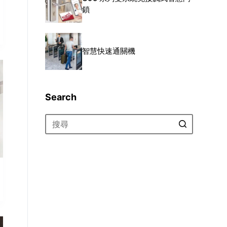
鎖
智慧快速通關機
Search
找
不
到
符
合
的