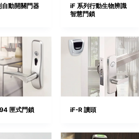
列自動開關門器
iF 系列行動生物辨識
智慧門鎖
0/94 匣式門鎖
iF-R 讀頭