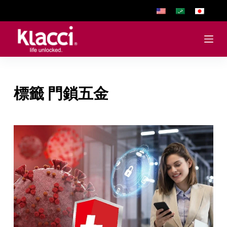
跳
至
主
要
內
容
標籤
門鎖五金