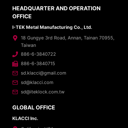
HEADQUARTER AND OPERATION
OFFICE
I-TEK Metal Manufacturing Co., Ltd.
18 Gungye 3rd Road, Annan, Tainan 70955,
Taiwan
886-6-3840722
886-6-3840715
sd.klacci@gmail.com
sd@klacci.com
sd@iteklock.com.tw
GLOBAL OFFICE
KLACCI Inc.