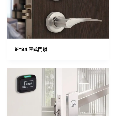
+
iF
94 匣式門鎖