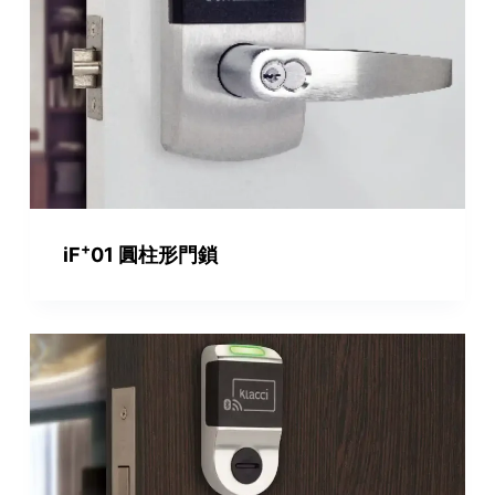
+
iF
01 圓柱形門鎖