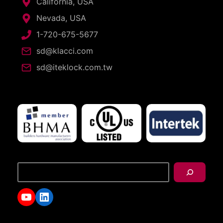
California, USA
Nevada, USA
1-720-675-5677
sd@klacci.com
sd@iteklock.com.tw
搜
尋
YouTube
LinkedIn