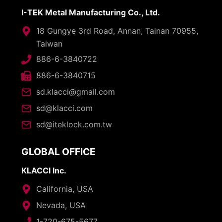
I-TEK Metal Manufacturing Co., Ltd.
18 Gungye 3rd Road, Annan, Tainan 70955,
Taiwan
886-6-3840722
886-6-3840715
sd.klacci@gmail.com
sd@klacci.com
sd@iteklock.com.tw
GLOBAL OFFICE
KLACCI Inc.
California, USA
Nevada, USA
1-720-675-5677