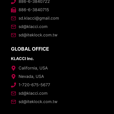
886-6-3840722
886-6-3840715
sd.klacci@gmail.com
sd@klacci.com
sd@iteklock.com.tw
GLOBAL OFFICE
KLACCI Inc.
California, USA
Nevada, USA
1-720-675-5677
sd@klacci.com
sd@iteklock.com.tw