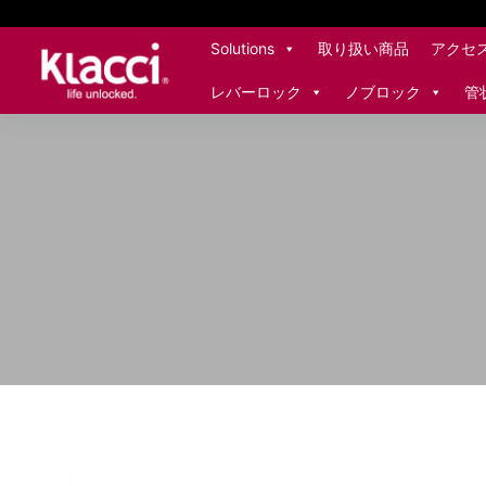
S
Solutions
取り扱い商品
アクセ
k
i
レバーロック
ノブロック
管
p
t
o
c
o
n
t
e
n
t