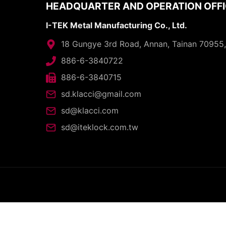
HEADQUARTER AND OPERATION OFF
I-TEK Metal Manufacturing Co., Ltd.
18 Gungye 3rd Road, Annan, Tainan 70955
886-6-3840722
886-6-3840715
sd.klacci@gmail.com
sd@klacci.com
sd@iteklock.com.tw
C