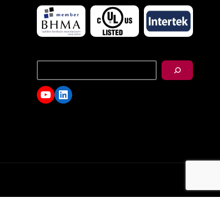
搜
尋
YouTube
LinkedIn
d.