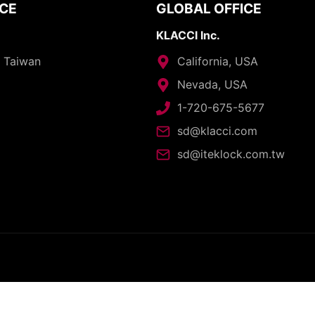
ICE
GLOBAL OFFICE
KLACCI Inc.
, Taiwan
California, USA
Nevada, USA
1-720-675-5677
sd@klacci.com
sd@iteklock.com.tw
opyright © 2026 - I-TEK Metal Manufacturing. All rights reserve
English
العربية
日本語
繁體中文