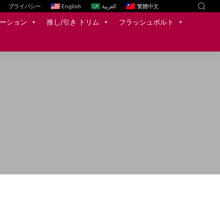
プライバシー
English
العربية
繁體中文
ーション
推し/引き トリム
フラッシュボルト