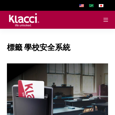
跳
至
主
要
內
容
標籤
學校安全系統