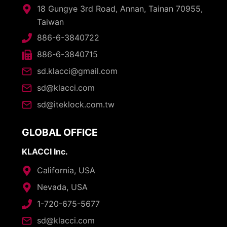
18 Gungye 3rd Road, Annan, Tainan 70955,
Taiwan
886-6-3840722
886-6-3840715
sd.klacci@gmail.com
sd@klacci.com
sd@iteklock.com.tw
GLOBAL OFFICE
KLACCI Inc.
California, USA
Nevada, USA
1-720-675-5677
sd@klacci.com