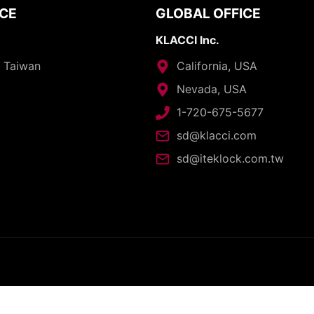
ICE
GLOBAL OFFICE
KLACCI Inc.
, Taiwan
California, USA
Nevada, USA
1-720-675-5677
sd@klacci.com
sd@iteklock.com.tw
opyright © 2026 - I-TEK Metal Manufacturing. All rights reserve
English
العربية
日本語
繁體中文