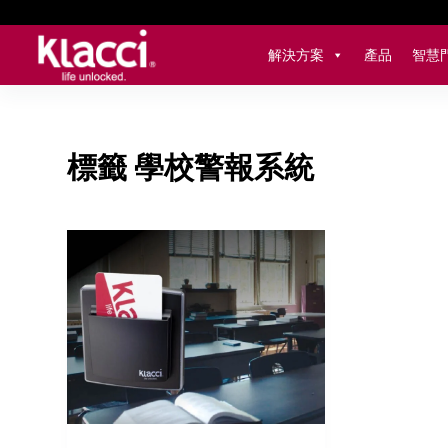
跳
至
解決方案
產品
智慧
主
要
內
容
標籤
學校警報系統