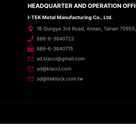
HEADQUARTER AND OPERATION OFF
I-TEK Metal Manufacturing Co., Ltd.
18 Gungye 3rd Road, Annan, Tainan 70955
886-6-3840722
886-6-3840715
sd.klacci@gmail.com
sd@klacci.com
sd@iteklock.com.tw
C