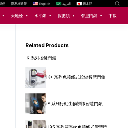
我們
隱私權政策
English
العربية
日本語
天地栓
水平鎖
握把鎖
管型門鎖
下載
Related Products
iK 系列按鍵門鎖
iK+ 系列免接觸式按鍵智慧門鎖
iF 系列行動生物辨識智慧門鎖
U95 系列雙系統免接觸式智慧門