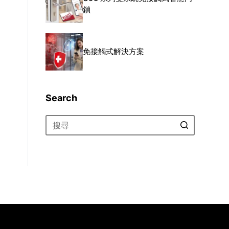
鎖
免接觸式解決方案
Search
找
不
到
符
合
的