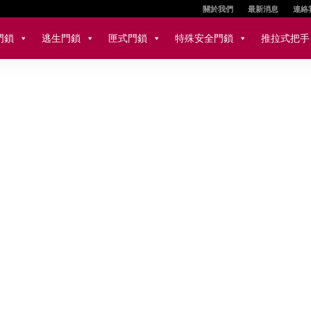
關於我們
最新消息
連絡
門鎖
逃生門鎖
匣式門鎖
特殊安全門鎖
推拉式把手