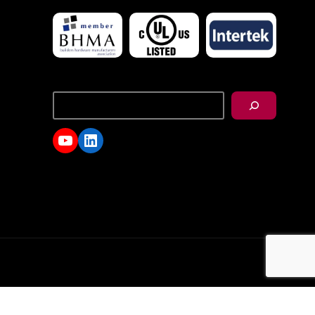
搜
尋
YouTube
LinkedIn
d.