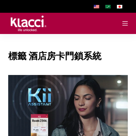
跳
至
主
要
內
容
標籤
酒店房卡門鎖系統