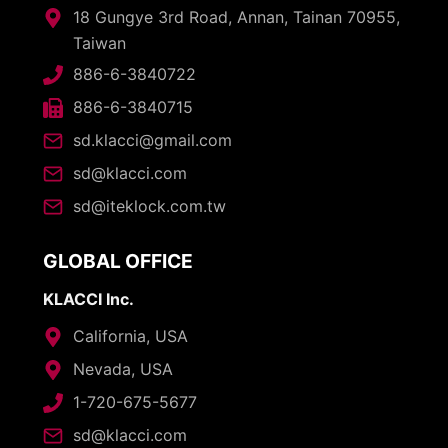
18 Gungye 3rd Road, Annan, Tainan 70955,
Taiwan
886-6-3840722
886-6-3840715
sd.klacci@gmail.com
sd@klacci.com
sd@iteklock.com.tw
GLOBAL OFFICE
KLACCI Inc.
California, USA
Nevada, USA
1-720-675-5677
sd@klacci.com