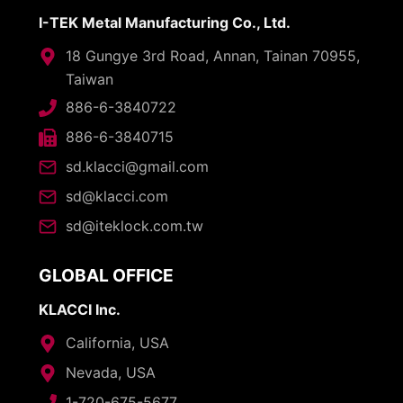
I-TEK Metal Manufacturing Co., Ltd.
18 Gungye 3rd Road, Annan, Tainan 70955,
Taiwan
886-6-3840722
886-6-3840715
sd.klacci@gmail.com
sd@klacci.com
sd@iteklock.com.tw
GLOBAL OFFICE
KLACCI Inc.
California, USA
Nevada, USA
1-720-675-5677