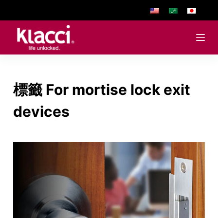
跳
至
主
要
內
容
標籤
For mortise lock exit
devices