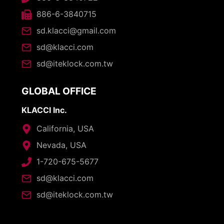
886-6-3840715
sd.klacci@gmail.com
sd@klacci.com
sd@iteklock.com.tw
GLOBAL OFFICE
KLACCI Inc.
California, USA
Nevada, USA
1-720-675-5677
sd@klacci.com
sd@iteklock.com.tw