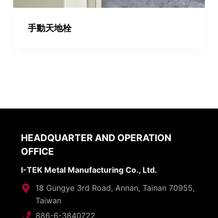
手動天地栓
HEADQUARTER AND OPERATION
OFFICE
I-TEK Metal Manufacturing Co., Ltd.
18 Gungye 3rd Road, Annan, Tainan 70955,
Taiwan
886-6-3840722