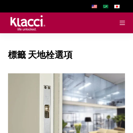
跳
至
主
要
內
容
標籤
天地栓選項