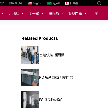
我們
隱私權政策
English
العربية
日本語
天地栓
水平鎖
握把鎖
管型門鎖
下載
Related Products
智慧快速通關機
PO系列自動開關門器
ES 系列陰極鎖