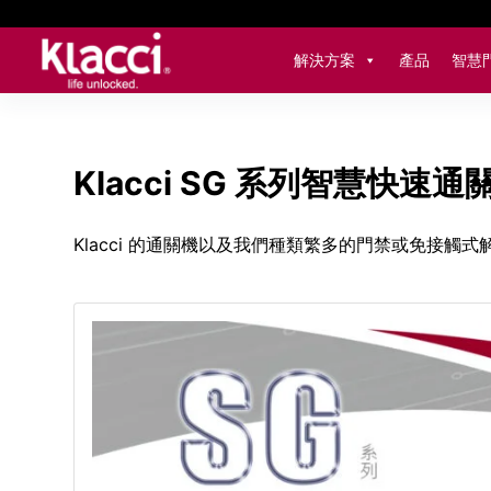
跳
至
解決方案
產品
智慧
主
要
內
容
Klacci SG 系列智慧快速通
Klacci 的通關機以及我們種類繁多的門禁或免接