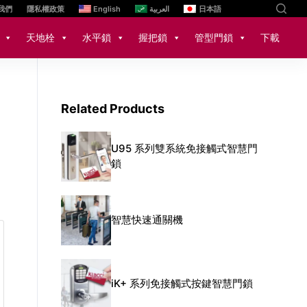
我們
隱私權政策
English
العربية
日本語
天地栓
水平鎖
握把鎖
管型門鎖
下載
Related Products
U95 系列雙系統免接觸式智慧門
鎖
智慧快速通關機
iK+ 系列免接觸式按鍵智慧門鎖