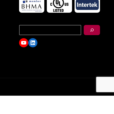
搜
尋
YouTube
LinkedIn
d.