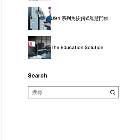
U94 系列免接觸式智慧門鎖
The Education Solution
Search
找
不
到
符
合