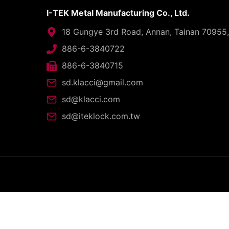
I-TEK Metal Manufacturing Co., Ltd.
18 Gungye 3rd Road, Annan, Tainan 70955
886-6-3840722
886-6-3840715
sd.klacci@gmail.com
sd@klacci.com
sd@iteklock.com.tw
C