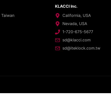
KLACCI Inc.
, Taiwan
California, USA
Nevada, USA
1-720-675-5677
sd@klacci.com
sd@iteklock.com.tw
opyright © 2026 - I-TEK Metal Manufacturing. All rights reserve
English
العربية
日本語
繁體中文