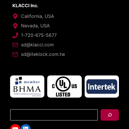
KLACCI Inc.
California, USA
Nevada, USA
1-720-675-5677
sd@klacci.com
sd@iteklock.com.tw
搜
尋
YouTube
LinkedIn