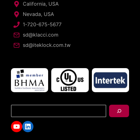
California, USA
Nevada, USA
1-720-675-5677
sd@klacci.com
sd@iteklock.com.tw
搜
尋
YouTube
LinkedIn