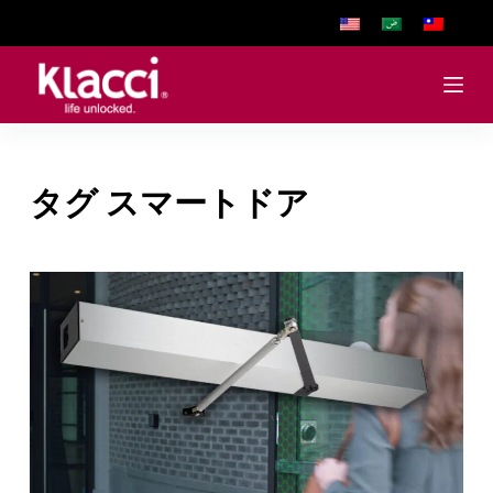
S
k
i
p
t
o
タグ
スマートドア
c
o
n
t
e
n
t