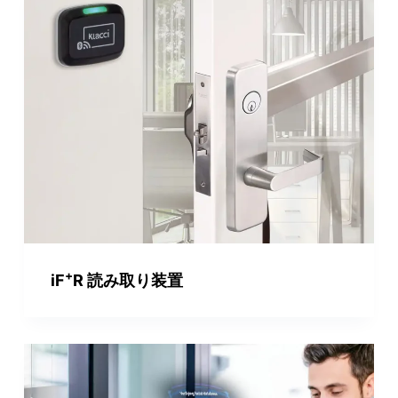
+
iF
R 読み取り装置