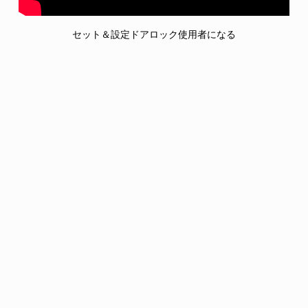
スルーボルト
セット＆設定ドアロック使用者になる
ケースを取り外さずに自動調整されたスルーボル
黑
トトリム。
613
ストライク
10B
曲がった縁は手でつながない。1/8″ (3mm)刻みの
カスタムリップ長が利用可能。
スピンドル
ロックケースのロック解除または破損を防ぐため
に、壊れやすい。
クロム(ツヤ)
シリンダー
625
標準6ピン、２つのニッケルシルバーキー、キーシ
ステムは”C”キー溝付き。利用可能な建設キーシス
テムは、マスターキーまたはグランドマスターキ
26
ーにすることもできます。