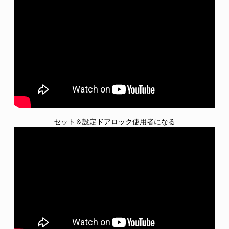
軸心距離
シリンダーと軸心の距離3-5/8″ (92mm)。
丹銅(ツヤ)
611
サムターンと軸心の距離2-7/16″ (62mm)。
9
補助ラッチ
1″ (25mm)スロー、ステンレス鋼。
セット＆設定ドアロック使用者になる
ラッチ
3/4″ (19mm)スロー、摩擦防止舌付き、全てステ
ンレス鋼。
丹銅(砂目)
デットロックバー
612
無方向性、ステンレス鋼。
10
ケースの取り扱い
ケースを取り外さずにフィールドリバーシブル。