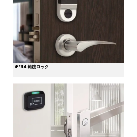
+
iF
94 箱錠ロック