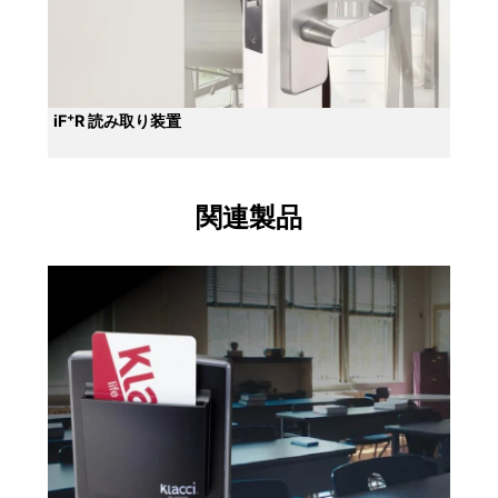
+
iF
R 読み取り装置
関連製品