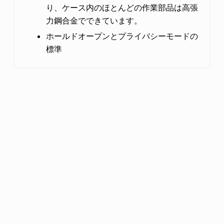
り、ケース内のほとんどの作業部品は高張
力鋼合金でできています。
ホールドオープンとプライバシーモードの
標準
ドアやその他のハードウェアに合わせて様々な
アプリケーション
機械仕様
寸法
上塗を用意しています。
家庭、オフィス、学校、診療所、ホテル、
認定/コンプライアンス
寮、B & B。
ANSI/BHMA A156.13シリーズ1000、グレード1運
色
用およびセキュリティー。
最もタフで耐久性のあるセキュリティが必
要な場合
ANSI/BHMA
ULは３時間の火災評価にリストされています。
US
ドア & 準備
ANSI A115.1 に準拠します、ボルトによる取り付
け。