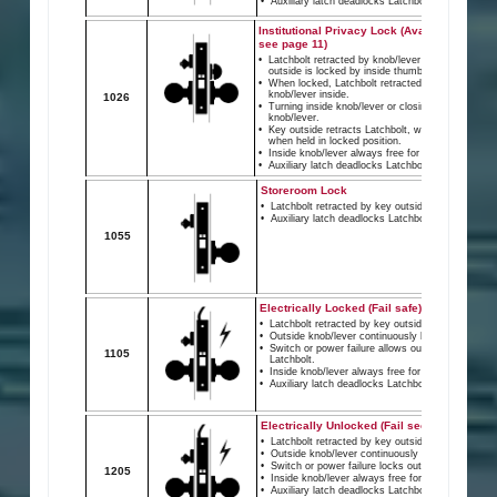
丹銅(砂目)
電子仕様
補助ラッチ
612
ソレノイド電流: 24 VDC, 0.33 Amp。 12
1″ (25mm)スロー、ステンレス鋼。
VDC, 0.66 Amp。
10
ドアの勝手
スイッチ定格: 24 VDC, 2 Amp SPDT。
全ての機能は可逆です。
SPDT (単極双投スイッチ)。
ストライク
1-1/8″ (28mm) x 3-1/2″ (89mm),
リップ無し、ダストボックス付き。
黑
613
シリンダー
標準6ピン、２つのニッケルシルバ
10B
ーキー、キーシステムは”C”キー溝
付き。利用可能な建設キーシステム
は、マスターキーまたはグランドマ
スターキーにすることもできます。
8字形取外し式シリンダ