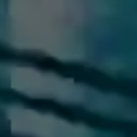
長さ
イラスト
面
1-1/8″
1-1/4″
1
露出
527-611
527-631
527-61
441-102
441-103
4
標準
四角コーナー
1/4″ 半径コーナー
四角コ
四角コーナー
1/4″ 半径コーナー
内蔵
625724-330A
625724-340A
62572
441-402
441-403
4
四角コーナー
1/4″ 半径コーナー
標準
(ME1020 & ME1420 対
(ME1021 & ME1421 対
応)
応)
ダストボックスはスチール製で、追加費用なしで
1-1/4″
1-1/16″
1-1/4″
1-1/16″
説明
露出
(32mm)
(27mm)
(32mm)
(27mm)
8字形取外
利用不可
442-601
4
幅
幅
幅
幅
し式シリン
ダ
補助. ラッチ ラ
528-711
528-731
528-721
528-741
チ
内蔵
8字形取外
528-712
528-732
528-722
528-742
補助. ラッチ 
利用不可
442-601
4
し式シリン
528-713
528-733
528-723
ダ
528-743
ラッチ × 補助
552-312
528-714
528-734
528-724
528-744
ラッチ
ダストボックス
528-715
528-735
528-725
528-745
ブランク
他のメーカーの箱錠ロックで動作するために、ほ