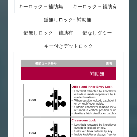
ANSI/BHMA
キーロック – 補助無
キーロック – 補助有
US
鍵無しロック- 補助無
鍵無しロック – 補助有
鍵なしダミー
キー付きデットロック
Klacci M1 シリーズ箱錠ロック 箱錠電気錠
機能コード番号
説明
黄銅(ツヤ)
補助無
605
A
3
SS – シグナル スイッチ
Specifications
Functions
SPDTスイッチを介した補助ラッチボルト
ステータスの検出。
認定/コンプライアンス
ANSI/BHMA A156.36 グレード1。
B
ULは３時間の火災評価にリストされ
EL/EU – M1105EL (停電時解錠) or
黄銅(砂目)