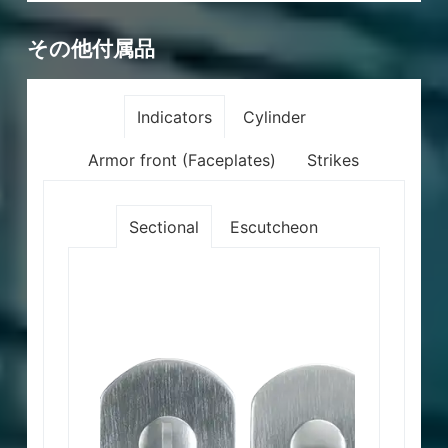
All roses and levers are factory customized to the
連結防止トリムは、連結線が付着する可能
Levers
Knobs
短いアングル角度で背啓された推し/引きラ
その他付属品
matches. For different rose and lever combination
性を防ぐように設計されています。養護施
ッチボルトが、パドルを軽く推したり引い
referring to the names of the rose and lever. E.g.: 
設、病院、刑務所および拘留所で広く使用
たりするだけで、ドアを開くことができ、
thecombination of PT lever and PT rose. PTTG re
されている班連結トリムは、医療従事者の
Indicators
Cylinder
高いレベルの利便性と実用性を提供しま
selected PT lever with TG rose.
幸福を保証する無害な環境を提供します。
す。病院や医療施設などの場所でのハンズ
Armor front (Faceplates)
Strikes
フリー操作に適しています。
Levers
Roses
D
Q
Sectional
Escutcheon
EU
MR
PT
TG