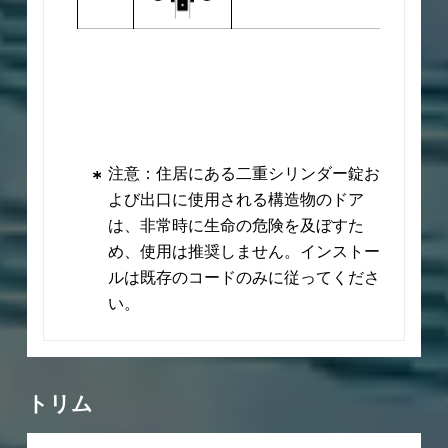
ソリッドブラスピンタンブラーシリ
®
ンダ(6ピン・７ピン)、Best
と
クロム(ツヤ)
®
Falcon
シリンダに相互交換可。
625
26
機能コード番号
説明
注意：住居にある二重シリンダー錠お
よび出口に使用される構造物のドア
は、非常時に生命の危険を及ぼすた
め、使用は推奨しません。インストー
クロム(霧)
ルは既存のコードのみに従ってくださ
626
い。
26D
機能コード番号
機能コード番号
機能コード番号
機能コード番号
機能コード番号
説明
説明
説明
説明
説明
トリム
補助有
補助無
補助有
補助無