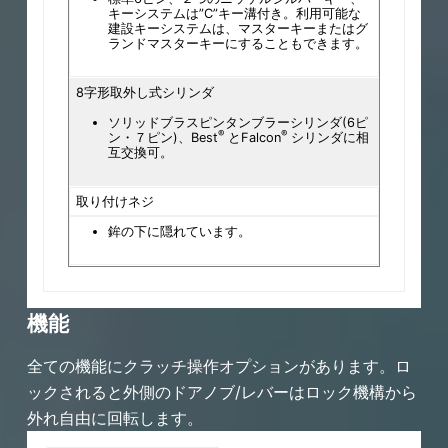
キーシステムは”C”キー溝付き。利用可能な
建設キーシステムは、マスターキーまたはグ
ランドマスターキーにすることもできます。
8字形取外し式シリンダ
ソリッドブラスピンタンブラーシリンダ(6ピ
®
®
ン・７ピン)、Best
とFalcon
シリンダに相
互交換可。
取り付けネジ
鉾の下に隠れています。
機能
ドアやその他のハードウェアに合わせて
様々な上塗を用意しています。
全ての機能にクラッチ操作オプションがあります。ロ
ックされると外側のドアノブ/レバーはロック機構から
色
外れ自由に回転します。