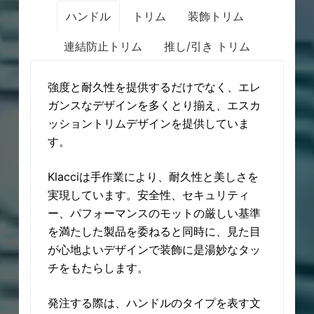
ハンドル
トリム
装飾トリム
ステンレス(砂目)
連結防止トリム
推し/引き トリム
630
32D
強度と耐久性を提供するだけでなく、エレ
ガンスなデザインを多くとり揃え、エスカ
ッショントリムデザインを提供していま
す。
Klacciは手作業により、耐久性と美しさを
実現しています。安全性、セキュリティ
ー、パフォーマンスのモットの厳しい基準
を満たした製品を委ねると同時に、見た目
注意：住居にある二重シリンダー錠お
が心地よいデザインで装飾に是湯妙なタッ
使用される構造物のドアは、非常時に
チをもたらします。
注意：住居にある二重シリンダー錠お
注意：住居にある二重シリンダー錠および
を及ぼすため、使用は推奨しません。
使用される構造物のドアは、非常時に
造物のドアは、非常時に生命の危険を及ぼ
ルは既存のコードのみに従ってくださ
発注する際は、ハンドルのタイプを表す文
を及ぼすため、使用は推奨しません。
しません。インストールは既存のコードの