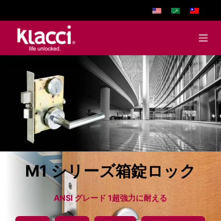
S
k
i
p
t
o
c
o
n
t
e
n
t
M1 シリーズ箱錠ロック
ANSI グレード 1超強力に耐える