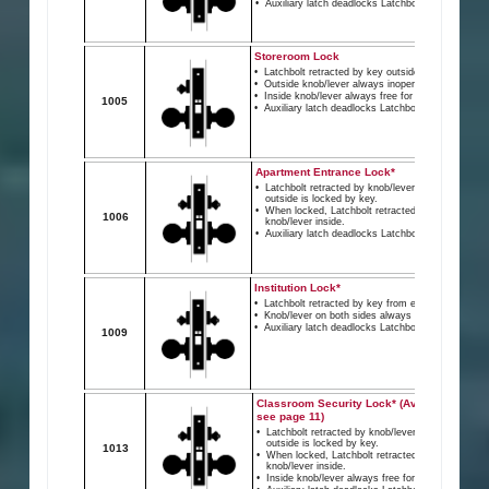
ています。
M1205EU (停電時施錠)
606
ケース
電圧オプション12または24 VDC (注文時に指定する
3
必要があります)。
重クロム酸亜鉛仕上げの重い鍛鋼。
4-5/16″ x 3-9/16″ x 1″ (110mm x
90mm x 25mm).
C
バックセット
RX – 退出リクエスト
2-3/4″ (70mm) のみ。
ロックケース内に配置されたマイクロスイ
丹銅(ツヤ)
ッチは、レバー/ドアノブの位置を監視しま
対応扉厚
す。
611
1-3/8″ (35mm) ~ 2-1/2″ (64mm) 鉄
製ドア。
9
D
1-3/4″ (45mm) ~ 2-1/2″ (64mm) 木
LM – ラッチボルトのモニタリング
製ドア。
ラッチボルト監視は、ラッチボルトの位置
面取りドア
を監視するSPDTスイッチです。
自動調整ケース