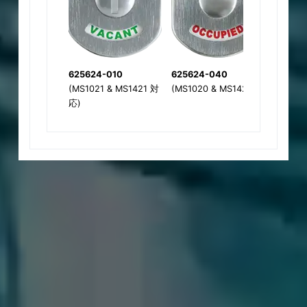
AH
HA*
RD
CR
特徴
注意：住居にある二重シリンダー錠お
特徴
* 指定ドアの勝手。
使用される構造物のドアは、非常時に
ANSI グレード 1。
を及ぼすため、使用は推奨しません。
可変取り付け位置(サムターンと組み
ADA準拠。
625624-010
625624-040
62562
ルは既存のコードのみに従ってくださ
合わせる場合は水平でなければなりま
(MS1021 & MS1421 対
(MS1020 & MS1420 )
エレガントな傾斜プロファイル設計。
応)
せん)。
SQ
真鍮またはステンレス鋼で利用可能。
無方向性。
クラッチ機能が利用可能。
色の選択: 605, 606, 611, 612, 613,
露出したファスナーはありません。
P
B
625, 626, 630.
スペーサーリング、シリンダーガード、スプリング
Strike
Dust 
推し/引き彫刻オプション。
んどのアプリケーションの要件を満たす幅広い種類
もっと詳しく知る
は、5または6ピン構成で提供されます。交換可能な
真鍮、青銅、またはステンレス鋼で作られ、利き
もっと詳しく知る
PT
TG
RT
RD
CR
S
用可能です。鍵穴をすばやく変更することでセキュ
径1/4インチのコーナーで利用可能。
Cylinder Length Variations
Cy