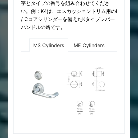
字とタイプの番号を組み合わせてくださ
注意：住居にある二重シリンダー錠お
ルは既存のコードのみに従ってくださ
い。
い。例：K4は、エスカッショントリム用のI
使用される構造物のドアは、非常時に
注意：住居にある二重シリンダー錠お
/ Cコアシリンダーを備えたKタイプレバー
を及ぼすため、使用は推奨しません。
使用される構造物のドアは、非常時に
ハンドルの略です。
ルは既存のコードのみに従ってくださ
を及ぼすため、使用は推奨しません。
ルは既存のコードのみに従ってくださ
MS Cylinders
ME Cylinders