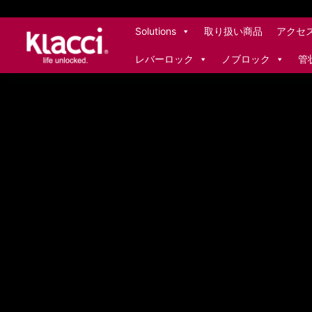
S
Solutions
取り扱い商品
アクセ
k
i
レバーロック
ノブロック
管
p
t
o
c
o
n
t
e
n
t