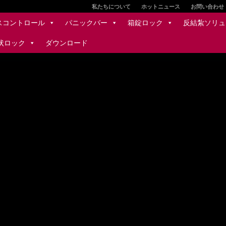
私たちについて
ホットニュース
お問い合わせ
スコントロール
パニックバー
箱錠ロック
反結紮ソリュ
状ロック
ダウンロード