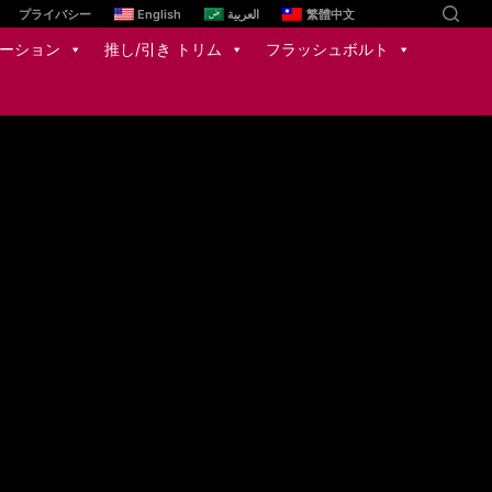
プライバシー
English
العربية
繁體中文
ーション
推し/引き トリム
フラッシュボルト