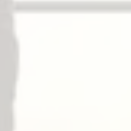
– AL 出口アラーム
√
– DE 退出遅延式パニックバー
√
– ELR 電気式ラッチボルトの引き込み(自動ドア・
遠隔解錠等)
√
– LM ラッチボルトのモニタリング
√
– RX 退出リクエスト
√
– SS シグナル スイッチ
√
– E 箱錠電気錠
ドギング