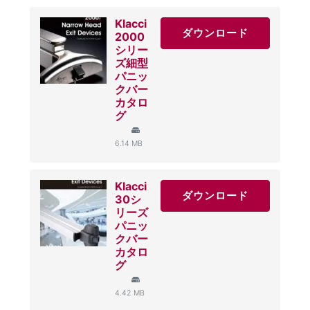
Klacci
ダウンロード
2000
シリー
ズ細型
パニッ
クバー
カタロ
グ
6.14 MB
Klacci
ダウンロード
30シ
リーズ
パニッ
クバー
カタロ
グ
4.42 MB