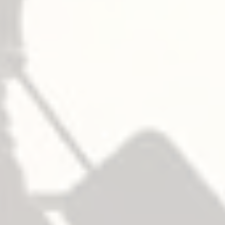
ストライク
– 一般パニックバー
— トップ
106 (ロラー型)
— ミドル
— ボトム
227F
– 防火
— トップ
108 (ロラー型)
— ミドル
— ボトム