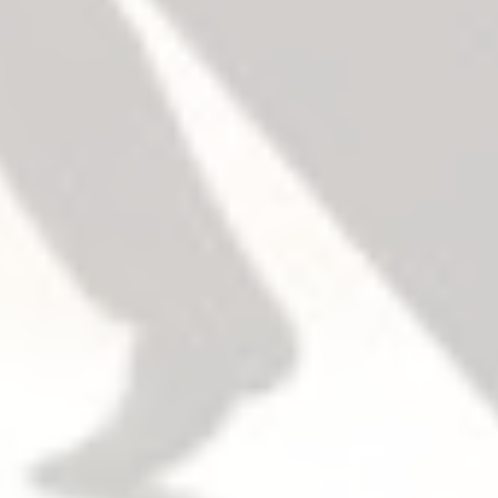
227F
シリンダー
標準装備ではありません、必要なときに指定くだ
さい。
トリム
パニックバーとトリムは個々のアイテムとして販
売、容易にマッチングが可能です。
ドアの勝手
トリムは現場で変更が可能。
パニックバー本体は勝手なし。
ダブルシリンダーオプションを除く。ダブルシリ
ンダーの場合、必要に応じてハンドリングを指定
します。
取り付けネジ
鋼板ネジと木ネジが標準装備されています。
セックスボルト (SNB)
木製ドア、複合材のドア、または非強化の軽量鋼
製ドアに使用する場合に必要です。