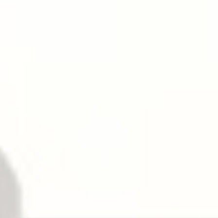
4-1/2″ × 2-1/8″ × 1-1/2″ (114mm × 54mm ×
38mm).
センターケースラッチボルト
ステンレススチール製デッドロッキング、出3/4″
(19mm)。
トップラッチボルト
ステンレススチール、プーマンタイプデッドロッ
ク、出は5/8″ (16mm)です。
ボトムボルトl
ステンレススチール、プルマンタイプのデッドロ
ック、独立動作で、出は5/8″ (16mm)です。
丸型スライドボルトはオプションです。
ファイアーボルト
最大幅 8′ (2438mm) × 高 10′ (3048mm)のドア開
口部に使用できます。記号 “LBR”を指定してくだ
さい。
電気錠の機能
建物のセキュリティシステムとインターフェース
することができます：