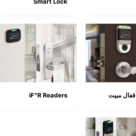
Smart Lock
+
iF
R Readers