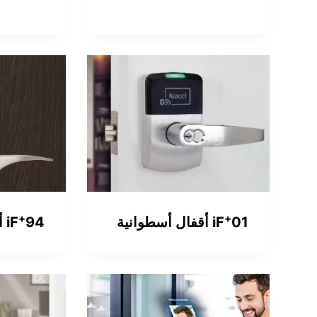
+
+
01 أقفال أسطوانية
iF
94 أقفال مبيت
iF