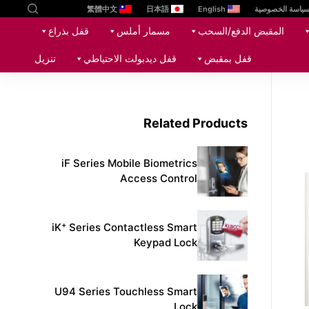
ياسة الخصوصية
English
日本語
繁體中文
ا
المقبض الدفع/السحب
مسمار أملس
قفل بذراع
ل
ت
قفل بمقبض
قفل ديدبولت الاحتياطي
تنزيل
ج
ا
و
Related Products
ز
إ
ل
iF Series Mobile Biometrics
ى
Access Control
ا
ل
+
iK
Series Contactless Smart
م
Keypad Lock
ح
ت
و
U94 Series Touchless Smart
ى
Lock