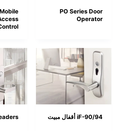
PO Series Door
 Mobile
Operator
Access
Control
iF-90/94 أقفال مبيت
Readers