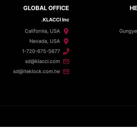
GLOBAL OFFICE
HE
KLACCI Inc.
California, USA
Nevada, USA
1-720-675-5677
sd@klacci.com
sd@iteklock.com.tw
opyright © 2026 - I-TEK Metal Manufacturing. All rights reserve
English
العربية
日本語
繁體中文