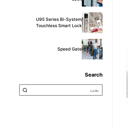
U95 Series Bi-System
Touchless Smart Lock
Speed Gate
Search
No
results