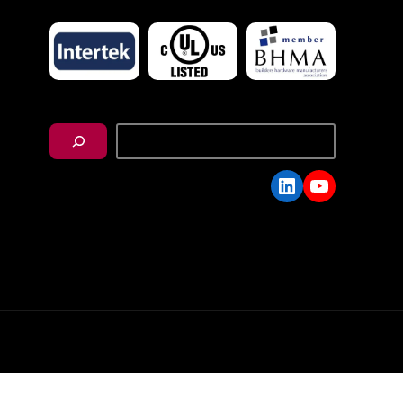
搜
尋
LinkedIn
YouTube
C