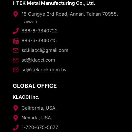
I-TEK Metal Manufacturing Co., Ltd.
18 Gungye 3rd Road, Annan, Tainan 70955,
Taiwan
886-6-3840722
886-6-3840715
sd.klacci@gmail.com
sd@klacci.com
sd@iteklock.com.tw
GLOBAL OFFICE
KLACCI Inc.
California, USA
Nevada, USA
1-720-675-5677