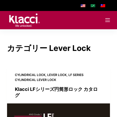
S
k
i
p
t
o
カテゴリー
Lever Lock
c
o
n
t
e
CYLINDRICAL LOCK
,
LEVER LOCK
,
LF SERIES
CYLINDRICAL LEVER LOCK
n
t
Klacci LFシリーズ円筒形ロック カタロ
グ