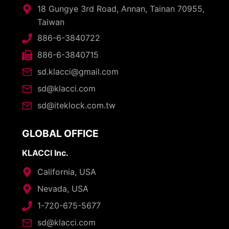
18 Gungye 3rd Road, Annan, Tainan 70955,
Taiwan
886-6-3840722
886-6-3840715
sd.klacci@gmail.com
sd@klacci.com
sd@iteklock.com.tw
GLOBAL OFFICE
KLACCI Inc.
California, USA
Nevada, USA
1-720-675-5677
sd@klacci.com