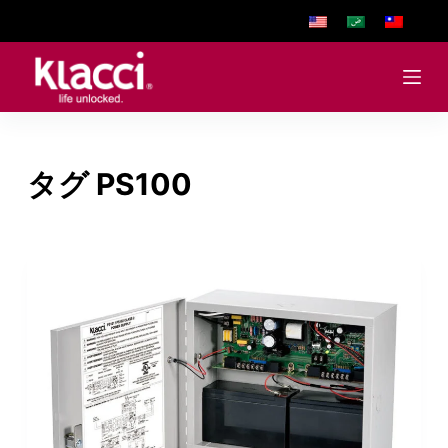
S
k
i
p
t
o
タグ
PS100
c
o
n
t
e
n
t