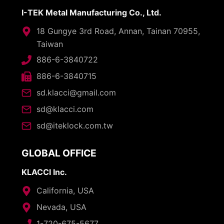
I-TEK Metal Manufacturing Co., Ltd.
18 Gungye 3rd Road, Annan, Tainan 70955,
Taiwan
886-6-3840722
886-6-3840715
sd.klacci@gmail.com
sd@klacci.com
sd@iteklock.com.tw
GLOBAL OFFICE
KLACCI Inc.
California, USA
Nevada, USA
1-720-675-5677