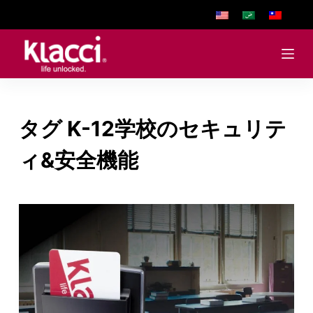
S
k
i
p
t
o
タグ
K-12学校のセキュリテ
c
o
ィ&安全機能
n
t
e
n
t