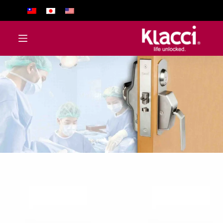
ا
ل
ت
ج
ا
و
ز
إ
ل
ى
ا
ل
م
ح
ت
و
ى