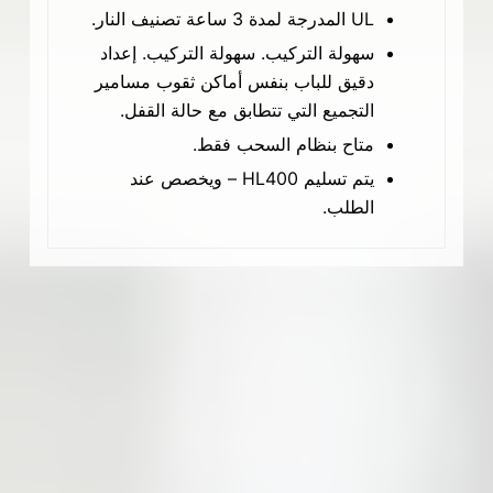
UL المدرجة لمدة 3 ساعة تصنيف النار.
سهولة التركيب. سهولة التركيب. إعداد
دقيق للباب بنفس أماكن ثقوب مسامير
التجميع التي تتطابق مع حالة القفل.
متاح بنظام السحب فقط.
يتم تسليم HL400 – ويخصص عند
الطلب.
نوفر لكم تشكيلة واسعة من التشطيبات
رقم ورمز الوظيفة
التفاصيل
الاعتماد/ الامتثال
لتتناسب مع الباب والأجهزة الأخرى الخاصة بك.
وظائف ميكانيكية
ANSI / BHMA A156.3 الدرجة 1.
المقبض السحب HL400 سلسلة
UL المدرجة لمدة 3 ساعة تصنيف النار.
اللون
المجموعة الخلفية
ANSI/BHMA
-3 / 4 “(70 ملم) (تستخدم مع 1400 / F1400
US
حفرة جهاز القفل).