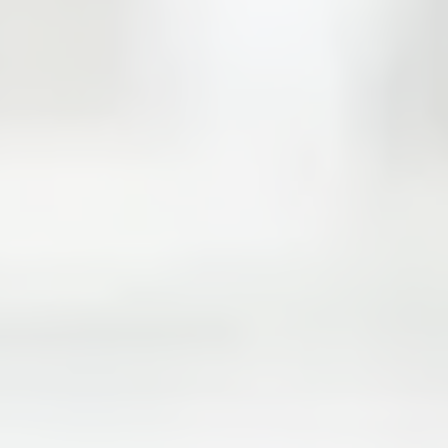
مدى الباب
1-3/4″ (45 mm)~2-1/4″ (57 mm).
عمود الدوران
مصقول بالنحاس
قابل للكسر لمنع حالة القفل من الفتح أو التلف.
المقبض السحب
605
المقابض
3
تسليم مخصص عند الطلب.
ساتان/ نحاس
606