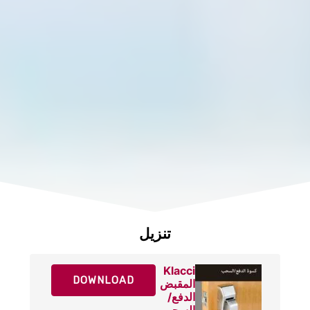
10
برونز الساتان المؤكسد القاتم
613
10B
تنزيل
Klacci
DOWNLOAD
المقبض
مصقول بالكروم
الدفع/
625