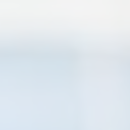
3
لوحة غطاء ثقب المفتاح
مصقول بالبرونز
611
9
ساتان/ برونز
612