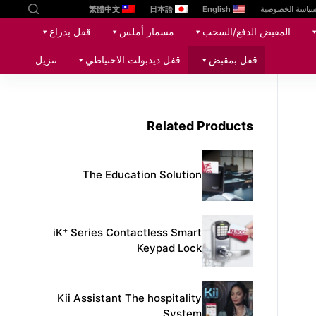
ياسة الخصوصية
English
日本語
繁體中文
ا
المقبض الدفع/السحب
مسمار أملس
قفل بذراع
ل
ت
قفل بمقبض
قفل ديدبولت الاحتياطي
تنزيل
ج
ا
و
Related Products
ز
إ
ل
The Education Solution
ى
ا
ل
+
iK
Series Contactless Smart
م
Keypad Lock
ح
ت
و
Kii Assistant The hospitality
ى
System