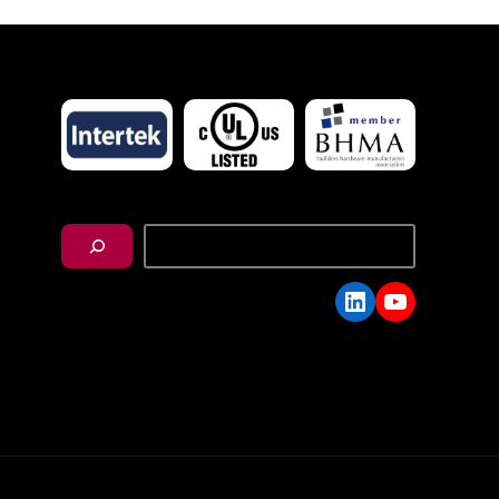
搜
尋
LinkedIn
YouTube
C