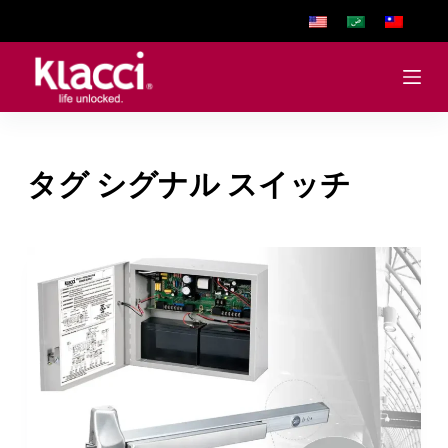
S
k
i
p
t
o
タグ
シグナル スイッチ
c
o
n
t
e
n
t