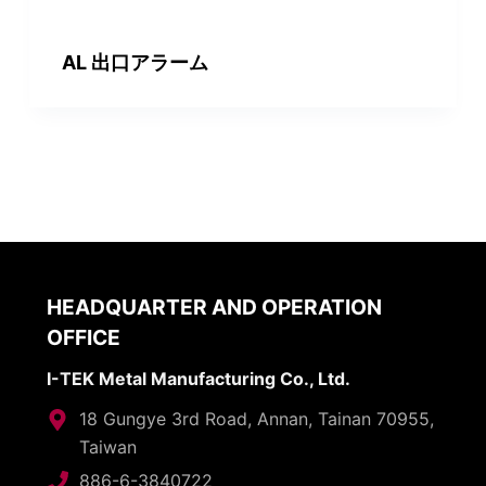
AL 出口アラーム
HEADQUARTER AND OPERATION
OFFICE
I-TEK Metal Manufacturing Co., Ltd.
18 Gungye 3rd Road, Annan, Tainan 70955,
Taiwan
886-6-3840722