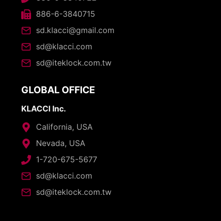
886-6-3840715
sd.klacci@gmail.com
sd@klacci.com
sd@iteklock.com.tw
GLOBAL OFFICE
KLACCI Inc.
California, USA
Nevada, USA
1-720-675-5677
sd@klacci.com
sd@iteklock.com.tw