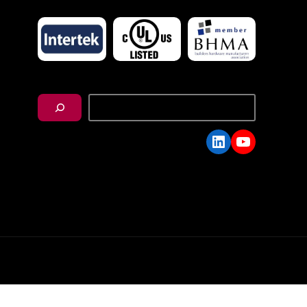
搜
尋
LinkedIn
YouTube
C