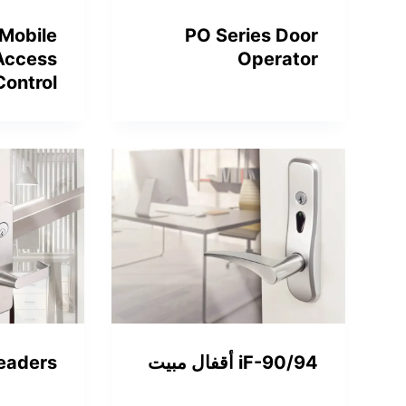
PO Series Door
 Mobile
Operator
Access
Control
iF-90/94 أقفال مبيت
Readers