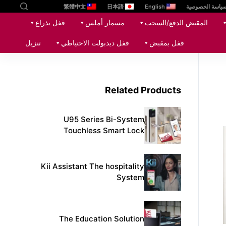
ياسة الخصوصية
English
日本語
繁體中文
ا
المقبض الدفع/السحب
مسمار أملس
قفل بذراع
ل
ت
قفل بمقبض
قفل ديدبولت الاحتياطي
تنزيل
ج
ا
و
Related Products
ز
إ
ل
U95 Series Bi-System
ى
Touchless Smart Lock
ا
ل
Kii Assistant The hospitality
م
System
ح
ت
و
The Education Solution
ى