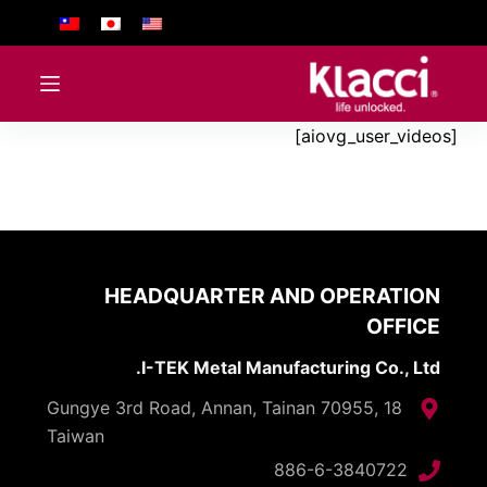
ا
ل
ت
ج
[aiovg_user_videos]
ا
و
ز
إ
ل
ى
HEADQUARTER AND OPERATION
ا
OFFICE
ل
م
I-TEK Metal Manufacturing Co., Ltd.
ح
18 Gungye 3rd Road, Annan, Tainan 70955,
ت
Taiwan
و
886-6-3840722
ى