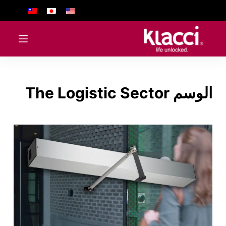
ا
ل
ت
ج
ا
و
الوسم
The Logistic Sector
ز
إ
ل
ى
ا
ل
م
ح
ت
و
ى