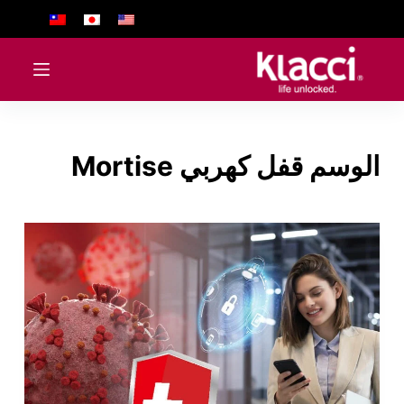
ا
ل
ت
ج
ا
و
الوسم
قفل كهربي Mortise
ز
إ
ل
ى
ا
ل
م
ح
ت
و
ى