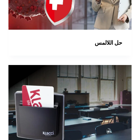
حل اللالمس