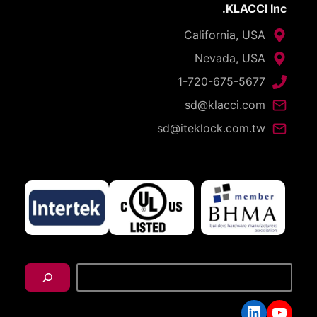
KLACCI Inc.
California, USA
Nevada, USA
1-720-675-5677
sd@klacci.com
sd@iteklock.com.tw
搜
尋
LinkedIn
YouTube