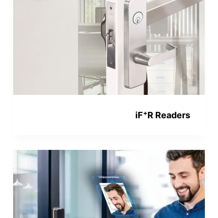
+
iF
R Readers