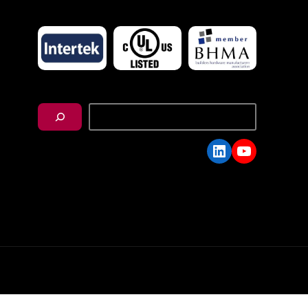
搜
尋
LinkedIn
YouTube
C