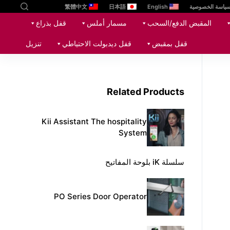
ياسة الخصوصية
English
日本語
繁體中文
ا
المقبض الدفع/السحب
مسمار أملس
قفل بذراع
ل
ت
قفل بمقبض
قفل ديدبولت الاحتياطي
تنزيل
ج
ا
و
Related Products
ز
إ
ل
Kii Assistant The hospitality
ى
System
ا
ل
سلسلة iK بلوحة المفاتيح
م
ح
PO Series Door Operator
ت
و
ى