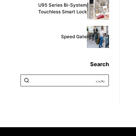
U95 Series Bi-System
Touchless Smart Lock
Speed Gate
Search
No
results