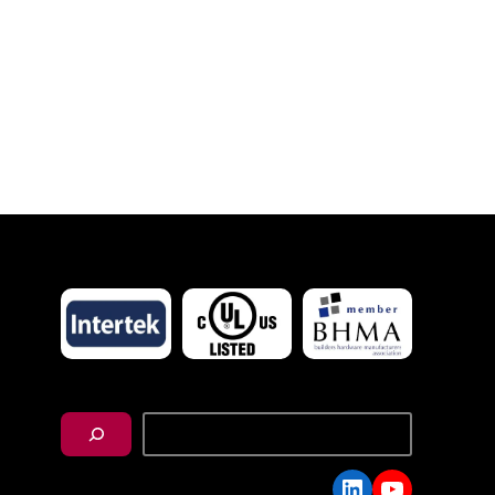
搜
尋
LinkedIn
YouTube