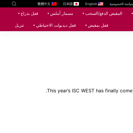
ياسة الخصوصية
English
日本語
繁體中文
ا
المقبض الدفع/السحب
مسمار أملس
قفل بذراع
ل
ت
قفل بمقبض
قفل ديدبولت الاحتياطي
تنزيل
ج
ا
و
ز
إ
ل
ى
ا
This year’s ISC WEST has finally come 
ل
م
ح
ت
و
ى