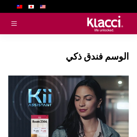
ا
ل
ت
ج
ا
و
الوسم
فندق ذكي
ز
إ
ل
ى
ا
ل
م
ح
ت
و
ى