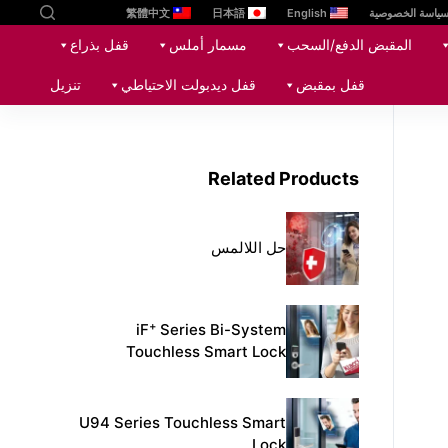
ياسة الخصوصية
English
日本語
繁體中文
ا
المقبض الدفع/السحب
مسمار أملس
قفل بذراع
ل
ت
قفل بمقبض
قفل ديدبولت الاحتياطي
تنزيل
ج
ا
و
Related Products
ز
إ
ل
حل اللالمس
ى
ا
ل
+
iF
Series Bi-System
م
Touchless Smart Lock
ح
ت
و
U94 Series Touchless Smart
ى
Lock