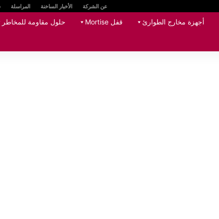
عن الشركة
الأخبار الساخنة
المراسلة
س
أجهزة مخارج الطوارئ
قفل Mortise
حلول مقاومة للمخاطر