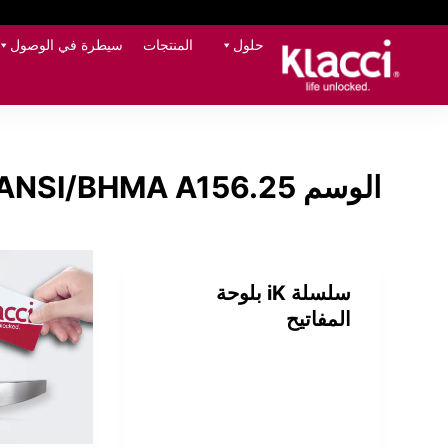
حلول
المنتجات
سيطرة في الوصول
الوسم
ANSI/BHMA A156.25
سلسلة iK بلوحة
المفاتيح