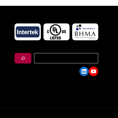
搜
尋
LinkedIn
YouTube
C