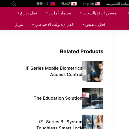
ياسة الخصوصية
English
日本語
繁體中文
ا
المقبض الدفع/السحب
مسمار أملس
قفل بذراع
ل
ت
قفل بمقبض
قفل ديدبولت الاحتياطي
تنزيل
ج
ا
و
Related Products
ز
إ
ل
iF Series Mobile Biometrics
ى
Access Control
ا
ل
م
The Education Solution
ح
ت
و
+
iF
Series Bi-System
ى
Touchless Smart Lock