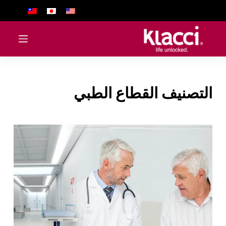
ا
ل
ت
ج
ا
و
التصنيف
القطاع الطبي
ز
إ
ل
ى
ا
ل
م
ح
ت
و
ى