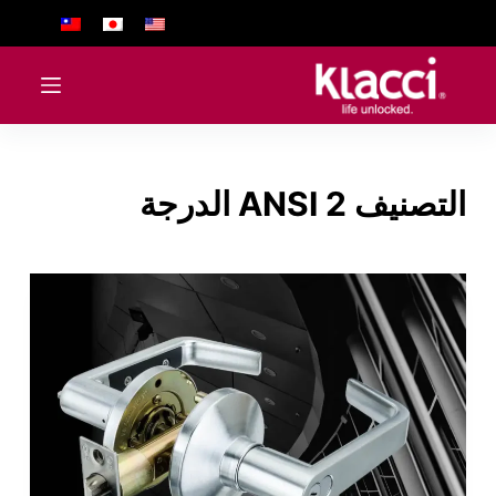
ا
ل
ت
ج
ا
و
التصنيف
ANSI 2 الدرجة
ز
إ
ل
ى
ا
ل
م
ح
ت
و
ى